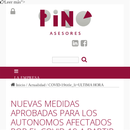
Leer más
">
LA EMPRESA
SERVICIOS
Inicio
/
Actualidad
/
COVID-19
title_li=
ULTIMA HORA
ASESORÍA LABORAL
GESTORÍA ADMINISTRATIVA
CONTABLE Y FISCAL
BUFETE DE ABOGADOS
NUEVAS MEDIDAS
ADMINISTRACIÓN DE FINCAS
ACTUALIDAD
APROBADAS PARA LOS
NUEVOS CONTRATOS OBRA Y SERVICIO
MODIFICACIÓN LEY DEL SECTOR DE LA
AUTONOMOS AFECTADOS
CONSTRUCCIÓN
DURACIÓN DEL CONTRATO DE TRABAJO TRAS
LA REFORMA LABORAL