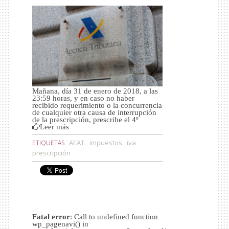
ÚLTIMAS NOTICIAS COVID-19
SUBVENCIONES KIT DIGITAL PYMES Y
AUTÓNOMOS
ÁREA CLIENTE
Mañana, día 31 de enero de 2018, a las
23:59 horas, y en caso no haber
recibido requerimiento o la concurrencia
de cualquier otra causa de interrupción
de la prescripción, prescribe el 4º
Leer más
AEAT
impuestos
iva
ETIQUETAS
prescripción
Fatal error
: Call to undefined function
wp_pagenavi() in