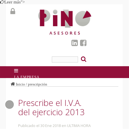
Leer más
">
LA EMPRESA
SERVICIOS
Inicio
/ prescripción
ASESORÍA LABORAL
GESTORÍA ADMINISTRATIVA
CONTABLE Y FISCAL
BUFETE DE ABOGADOS
Prescribe el I.V.A.
ADMINISTRACIÓN DE FINCAS
ACTUALIDAD
del ejercicio 2013
NUEVOS CONTRATOS OBRA Y SERVICIO
MODIFICACIÓN LEY DEL SECTOR DE LA
CONSTRUCCIÓN
DURACIÓN DEL CONTRATO DE TRABAJO TRAS
Publicado el 30 Ene 2018
en
ULTIMA HORA
LA REFORMA LABORAL